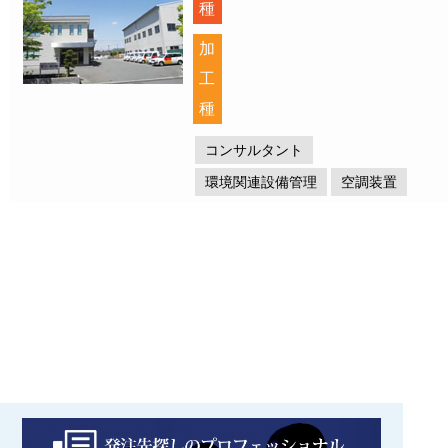
種
加
工
種
コンサルタント
環境関連設備管理
空調装置