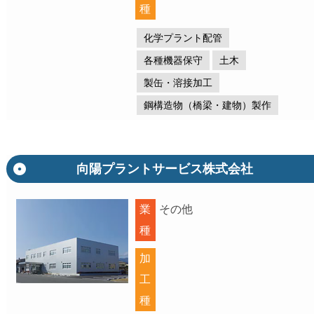
種
化学プラント配管
各種機器保守
土木
製缶・溶接加工
鋼構造物（橋梁・建物）製作
向陽プラントサービス株式会社
業
その他
種
加
工
種