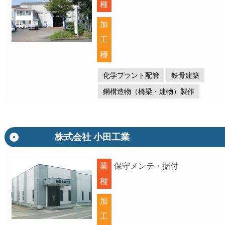
種
加
工
種
化学プラント配管
鉄骨建築
鋼構造物（橋梁・建物）製作
株式会社 小田工業
業
保守メンテ・据付
種
加
工