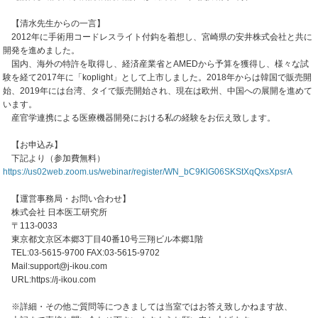
【清水先生からの一言】
2012年に手術用コードレスライト付鈎を着想し、宮崎県の安井株式会社と共に
開発を進めました。
国内、海外の特許を取得し、経済産業省とAMEDから予算を獲得し、様々な試
験を経て2017年に「koplight」として上市しました。2018年からは韓国で販売開
始、2019年には台湾、タイで販売開始され、現在は欧州、中国への展開を進めて
います。
産官学連携による医療機器開発における私の経験をお伝え致します。
【お申込み】
下記より（参加費無料）
https://us02web.zoom.us/webinar/register/WN_bC9KlG06SKStXqQxsXpsrA
【運営事務局・お問い合わせ】
株式会社 日本医工研究所
〒113-0033
東京都文京区本郷3丁目40番10号三翔ビル本郷1階
TEL:03-5615-9700 FAX:03-5615-9702
Mail:support@j-ikou.com
URL:https://j-ikou.com
※詳細・その他ご質問等につきましては当室ではお答え致しかねます故、