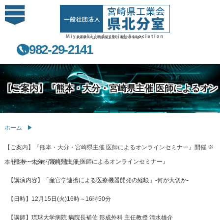
お問合せは宮崎県工業会 県北分室まで
0982-29-2141
【ご案内】『熊本・大分・宮崎県主催 医師によるオン
ホーム
ラインセミナー』開催 ※本セミナーは終了致しました
【ご案内】『熊本・大分・宮崎県主催 医師によるオンラインセミナー』開催 ※
『熊本・大分・宮崎県主催 医師によるオンラインセミナー』
本セミナーは終了致しました
【講演内容】「産官学連携による医療機器開発の経験」-何が大切か-
【日時】12月15日(火)16時～16時50分
【講師】琉球大学病院 病院長補佐 形成外科 主任教授 清水雄介