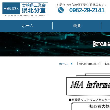
お問合せは宮崎県工業会 県北分室まで
0982-29-2141
ホーム
概要
【MIA 
ホーム
【MIA Informatio