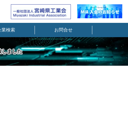
企業検索
お問合せ
了致しました