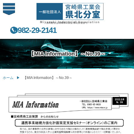
お問合せは宮崎県工業会 県北分室まで
0982-29-2141
【MIA Information】～No.39～
ホーム
【MIA Information】～No.39～